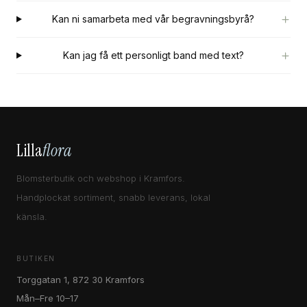
Kan ni samarbeta med vår begravningsbyrå?
Kan jag få ett personligt band med text?
Lilla
flora
Blomsterbutik och webshop i Kramfors.
Handplockat sortiment, snabb leverans, lokal
känsla.
BUTIKEN
Torggatan 1, 872 30 Kramfors
Mån–Fre 10–17