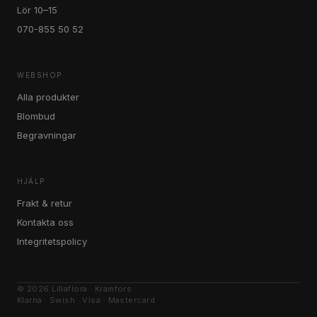
Lör 10–15
070-855 50 52
WEBSHOP
Alla produkter
Blombud
Begravningar
HJÄLP
Frakt & retur
Kontakta oss
Integritetspolicy
© 2026 Lillaflora · Kramfors
Klarna · Swish · Visa · Mastercard