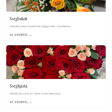
Sorgbukett
Handbunden bukett att lägga eller överlämna.
SE EXEMPEL →
Sorghjärta
Hjärtform som en varm sista hälsning.
SE EXEMPEL →