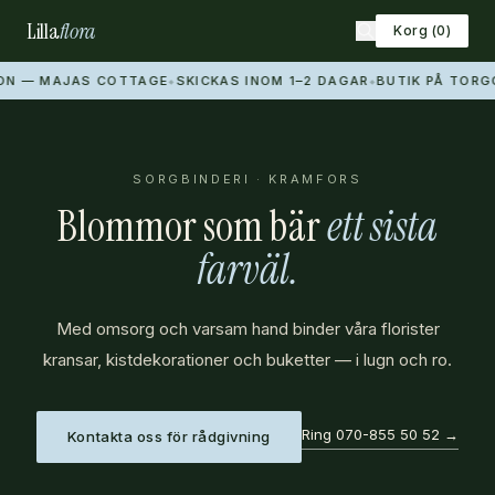
Lilla
flora
Korg (
0
)
 — MAJAS COTTAGE
SKICKAS INOM 1–2 DAGAR
BUTIK PÅ TORGGA
◆
◆
SORGBINDERI · KRAMFORS
Blommor som bär
ett sista
farväl.
Med omsorg och varsam hand binder våra florister
kransar, kistdekorationer och buketter — i lugn och ro.
Ring
070-855 50 52
→
Kontakta oss för rådgivning